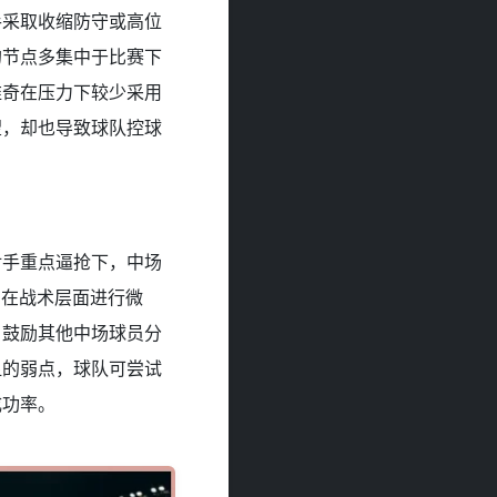
手采取收缩防守或高位
的节点多集中于比赛下
维奇在压力下较少采用
望，却也导致球队控球
对手重点逼抢下，中场
需在战术层面进行微
，鼓励其他中场球员分
显的弱点，球队可尝试
成功率。