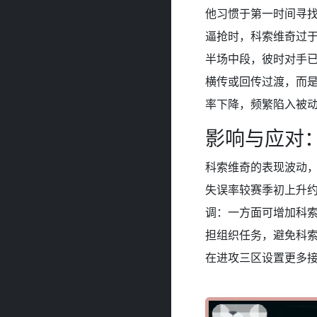
他习惯于第一时间寻
逼抢时，科索维奇过
半场中段，彼时对手
横传或回传过渡，而
率下降，频繁陷入被
影响与应对
科索维奇的表现波动
失误率较赛季初上升约
调：一方面可增加科
担组织任务，避免科
在进攻三区设置更多