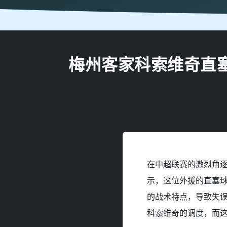
梅州客家科索维奇直
在中超联赛的激烈角
示，这位外援的直塞球
的战术特点，导致失
科索维奇的调度，而