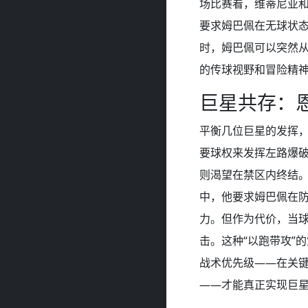
场比赛看，维蒂尼亚
要求姆巴佩在无球状态
时，姆巴佩可以突然
的传球视野和冒险精
巨星共存：
平衡几位巨星的发挥
要球权来发挥左路爆
则渴望在禁区内终结。
中，他要求姆巴佩在
力。但作为代价，当
击。这种“以跑带攻”
战术优先级——在关
——才能真正实现巨