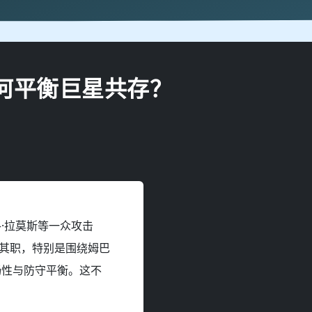
何平衡巨星共存？
·拉莫斯等一众攻击
司其职，特别是围绕姆巴
畅性与防守平衡。这不