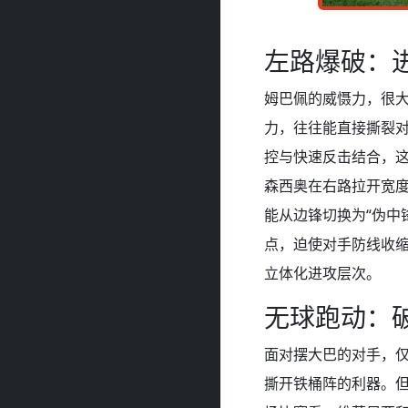
左路爆破：
姆巴佩的威慑力，很
力，往往能直接撕裂
控与快速反击结合，
森西奥在右路拉开宽
能从边锋切换为“伪中
点，迫使对手防线收
立体化进攻层次。
无球跑动：
面对摆大巴的对手，
撕开铁桶阵的利器。