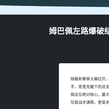
姆巴佩左路爆破
随着新赛季大幕拉开，
手，恩里克麾下的这支
佩这位绝对核心，最
仅是战术课题，更是