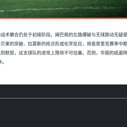
的战术磨合仍处于初级阶段。姆巴佩的左路爆破与无球跑动无疑
登贝莱的突破、拉莫斯的抢点形成化学反应，将是恩里克赛季中
到默契，这支球队的进攻上限将不可估量。否则，华丽的纸面阵
本。